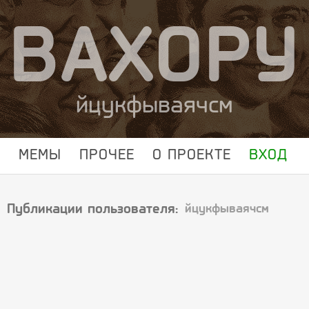
ВАХОРУ
йцукфываячсм
МЕМЫ
ПРОЧЕЕ
О ПРОЕКТЕ
ВХОД
Публикации пользователя:
йцукфываячсм